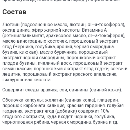
Состав
Лютеин (подсолнечное масло, лютеин, dl—a-токоферол),
оксид цинка, эфир жирной кислоты Витамина А
(ретинилпальмитат, арахисовое масло, dl—a-токоферол),
масло виноградных косточек, порошковый экстракт
ягод (Черника, голубика, арония, черная смородина,
бузина, клюква), масло бурачника, порошковый
экстракт черной смородины, порошковый экстракт
плодов бузины, пчелиный воск, порошковый экстракт
семян кассии, порошковый экстракт ягод годжи, соевый
лецитин, порошковый экстракт красного апельсина,
гиалуроновая кислота.
Содержит следы арахиса, сои, свинины (свиной кожи).
Оболочка капсулы: желатин (свиная кожа), глицерин,
порошок карбоната кальция, красная гардения, голубая
гардения, экстракт ягод (добавки) содержит 10%
ягодного экстракта, куда входят: черника, голубика,
черноплодная рябина, черная смородина, бузина и тд.