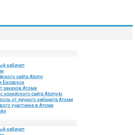
ый кабинет
ми
ейского сайта Atomy
и Беларуси
ат заказов Атоми
с корейского сайта Atomy.kr
ароль от личного кабинета Атоми
вого участника в Атоми
айл
ый кабинет
ми