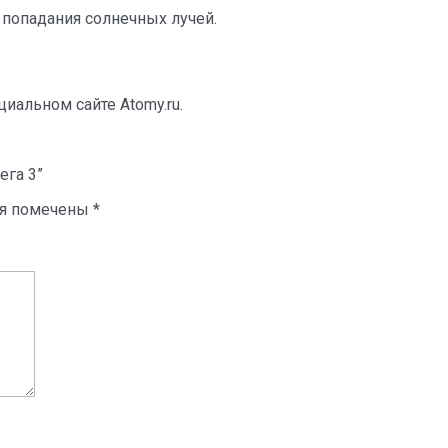
 попадания солнечных лучей.
иальном сайте Atomy.ru.
ега 3”
ля помечены
*