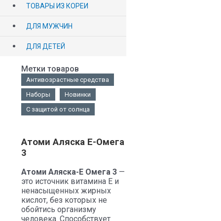
ТОВАРЫ ИЗ КОРЕИ
ДЛЯ МУЖЧИН
ДЛЯ ДЕТЕЙ
Метки товаров
Антивозрастные средства
Наборы
Новинки
С защитой от солнца
Атоми Аляска Е-Омега
3
Атоми Аляска-Е Омега 3
—
это источник витамина Е и
ненасыщенных жирных
кислот, без которых не
обойтись организму
человека. Способствует