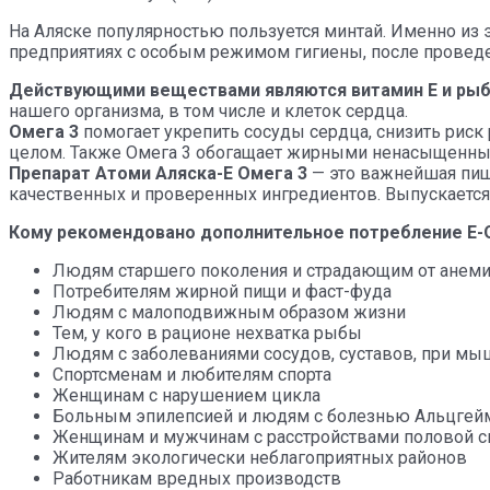
На Аляске популярностью пользуется минтай. Именно из 
предприятиях с особым режимом гигиены, после проведе
Действующими веществами являются витамин Е и рыб
нашего организма, в том числе и клеток сердца.
Омега 3
помогает укрепить сосуды сердца, снизить риск
целом. Также Омега 3 обогащает жирными ненасыщенными
Препарат Атоми Аляска-Е Омега 3
— это важнейшая пище
качественных и проверенных ингредиентов. Выпускается
Кому рекомендовано дополнительное потребление Е-О
Людям старшего поколения и страдающим от анем
Потребителям жирной пищи и фаст-фуда
Людям с малоподвижным образом жизни
Тем, у кого в рационе нехватка рыбы
Людям с заболеваниями сосудов, суставов, при м
Спортсменам и любителям спорта
Женщинам с нарушением цикла
Больным эпилепсией и людям с болезнью Альцгейм
Женщинам и мужчинам с расстройствами половой с
Жителям экологически неблагоприятных районов
Работникам вредных производств