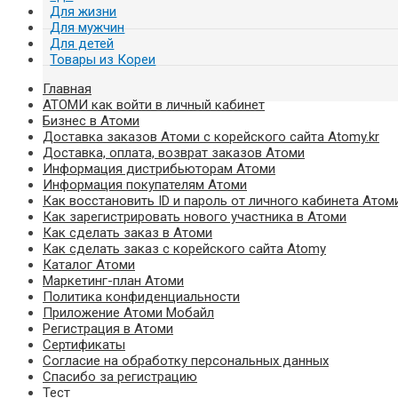
Для жизни
Для мужчин
Для детей
Товары из Кореи
Главная
АТОМИ как войти в личный кабинет
Бизнес в Атоми
Доставка заказов Атоми с корейского сайта Atomy.kr
Доставка, оплата, возврат заказов Атоми
Информация дистрибьюторам Атоми
Информация покупателям Атоми
Как восстановить ID и пароль от личного кабинета Атом
Как зарегистрировать нового участника в Атоми
Как сделать заказ в Атоми
Как сделать заказ с корейского сайта Atomy
Каталог Атоми
Маркетинг-план Атоми
Политика конфиденциальности
Приложение Атоми Мобайл
Регистрация в Атоми
Сертификаты
Согласие на обработку персональных данных
Спасибо за регистрацию
Тест