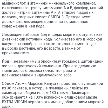
аминокислот, витаминно-минерального комплекса,
включающего группу витаминов А и В, фосфор, магний,
железо, натрий, витамины А и В, а также пищевых
волокон, жирных кислот ОМЕГА-3. Прежде всех
достоинств ламинария ценится за повышенное
содержание в ней йода.
Ламинария набирает йод в водах моря и выступает как
диетический источник йода. Количество его в морской
капусте разнообразно соответственно от места, где
выросло растение, его возраста, а также от
производителя.
Йод — незаменимый биосинтезу гормонов щитовидной
железы диетический компонент. При его дефиците
ткани железы разрастаются, что чревато
возникновением эндемического зоба.
Объём Атоми Морская Капуста представлен упаковкой
из 36 пакетов, в которые помещены слайсы из
ламинарии, общим весом 180 грамм. Ламинария
обжаривается на 100% испанском оливковом масле
EXTRA VIRGIN первого отжима, с добавлением морской
соли.