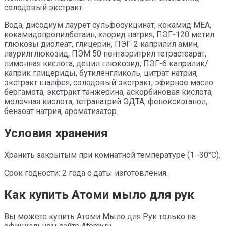
солодовый экстракт.
Вода, дисодиум лаурет сульфосукцинат, кокамид МЕА,
кокамидопропилбетаин, хлорид натрия, ПЭГ-120 метил
глюкозы диолеат, глицерин, ПЭГ-2 каприлил амин,
лаурилглюкозид, ПЭМ 50 пентаэритрил тетрастеарат,
лимонная кислота, децил глюкозид, ПЭГ-6 каприлик/
каприк глицериды, бутиленгликоль, цитрат натрия,
экстракт шалфея, солодовый экстракт, эфирное масло
бергамота, экстракт танжерина, аскорбиновая кислота,
молочная кислота, тетранатрий ЭДТА, феноксиэтанол,
бензоат натрия, ароматизатор.
Условия хранения
Хранить закрытым при комнатной температуре (1 -30°С).
Срок годности: 2 года с даты изготовления.
Как купить Атоми мыло для рук
Вы можете купить Атоми Мыло для Рук только на