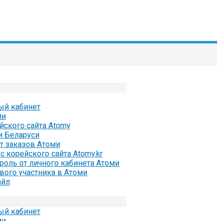
ый кабинет
ми
ейского сайта Atomy
и Беларуси
ат заказов Атоми
с корейского сайта Atomy.kr
ароль от личного кабинета Атоми
вого участника в Атоми
айл
ый кабинет
ми