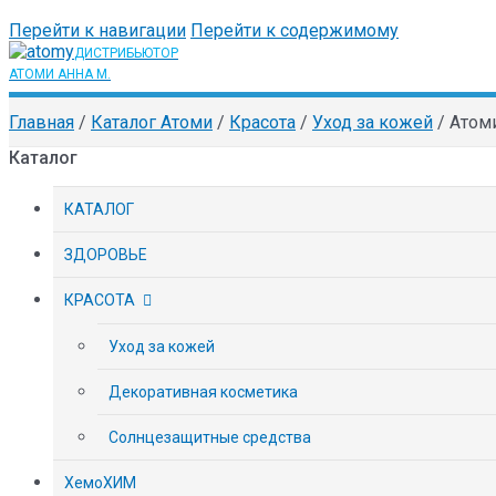
Перейти к навигации
Перейти к содержимому
Главная
/
Каталог Атоми
/
Красота
/
Уход за кожей
/
Атом
Каталог
КАТАЛОГ
ЗДОРОВЬЕ
КРАСОТА
Уход за кожей
Декоративная косметика
Солнцезащитные средства
ХемоХИМ