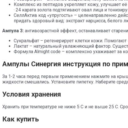
Комплекс из пептидов укрепляет кожу, улучшает её 
· 24 карата золота подтягивают овал лица и тонизир
СеллАктив код «упругость» – целенаправленно дей
придать здоровый вид: экстракт нарцисса, белого л
Ампула 3:
антивозрастной эффект, останавливает старение
Cукральфат – регенерирует клетки кожи. Помогают 
Лактат – натуральный увлажняющий фактор. Существ
Формула Almight code – комплексно ухаживает за ко
Ампулы Синергия инструкция по при
За 1-2 часа перед первым применением нажмите на крыш
жидкости смешались. Установите пипетку. Наберите средс
Условия хранения
Хранить при температуре не ниже 5 С и не выше 25 С. Сро
Как купить