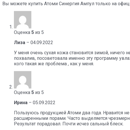
Вы можете купить
Атоми Синергия Ампул
только на офици
Оценка
5
из 5
Лиза
–
04.09.2022
У меня очень сухая кожа становится зимой, ничего н
похвалив, посоветовала именно эту программу увлаж
кого такая же проблема , как у меня.
Оценка
5
из 5
Ирина
–
05.09.2022
Пользуюсь продукцией Атоми два года. Нравится не 
расширенными порами. Часто выделяется чрезмерн
Результат порадовал. Почти исчез сальный блеск.