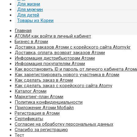
Для жизни
Для мужчин
Для детей
Товары из Кореи
Главная
АТОМИ как войти в личный кабинет
Бизнес в Атоми
Доставка заказов Атоми с корейского сайта Atomy.kr
Доставка, оплата, возврат заказов Атоми
Информация дистрибьюторам Атоми
Информация покупателям Атоми
Как восстановить ID и пароль от личного кабинета Атом
Как зарегистрировать нового участника в Атоми
Как сделать заказ в Атоми
Как сделать заказ с корейского сайта Atomy
Каталог Атоми
Маркетинг-план Атоми
Политика конфиденциальности
Приложение Атоми Мобайл
Регистрация в Атоми
Сертификаты
Согласие на обработку персональных данных
Спасибо за регистрацию
Тест