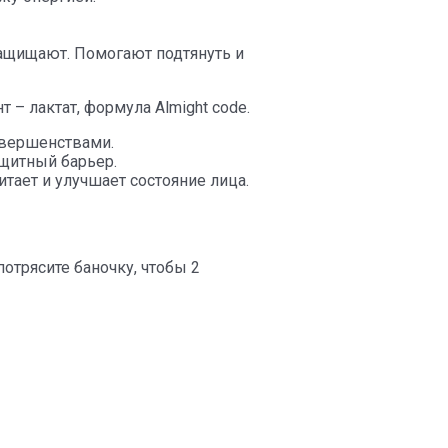
защищают. Помогают подтянуть и
 – лактат, формула Almight code.
овершенствами.
ащитный барьер.
тает и улучшает состояние лица.
трясите баночку, чтобы 2