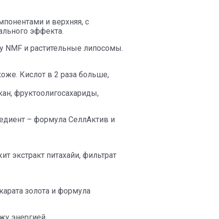
понентами и верхняя, с
льного эффекта.
by NMF и растительные липосомы.
оже. Кислот в 2 раза больше,
ан, фруктоолигосахариды,
редиент – формула СеллАктив и
т экстракт питахайи, фильтрат
 карата золота и формула
жу энергией.