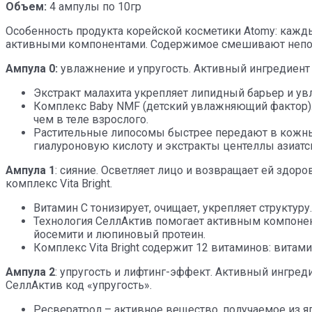
Объем:
4 ампулы по 10гр
Особенность продукта корейской косметики Atomy: кажды
активными компонентами.
Содержимое смешивают непос
Ампула 0:
увлажнение и упругость. Активный ингредиент 
Экстракт малахита укрепляет липидный барьер и у
Комплекс Baby NMF (детский увлажняющий фактор). 
чем в теле взрослого.
Растительные липосомы быстрее передают в кожные
гиалуроновую кислоту и экстракты центеллы азиатск
Ампула 1
: сияние. Осветляет лицо и возвращает ей здор
комплекс Vita Bright.
Витамин С тонизирует, очищает, укрепляет структуру.
Технология СеллАктив помогает активным компонен
йосемити и люпиновый протеин.
Комплекс Vita Bright содержит 12 витаминов: витамин А, 
Ампула 2
: упругость и лифтинг-эффект. Активный ингреди
СеллАктив код «упругость».
Ресвератрол – активное вещество, получаемое из я