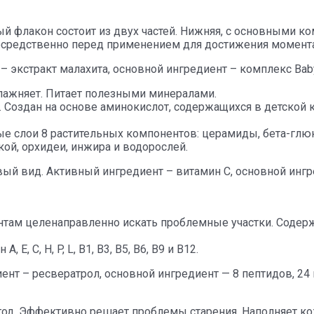
й флакон состоит из двух частей.
Нижняя, с основными ком
редственно перед применением для достижения момента
– экстракт малахита, основной ингредиент – комплекс Ba
влажняет. Питает полезными минералами.
Создан на основе аминокислот, содержащихся в детской к
 слои 8 растительных компонентов: церамиды, бета-глюк
ой, орхидеи, инжира и водорослей.
овый вид. Активный ингредиент – витамин С, основной инг
там целенаправленно искать проблемные участки. Содержи
Е, С, Н, P, L, B1, B3, B5, B6, B9 и B12.
ент – ресвератрол, основной ингредиент — 8 пептидов, 24
год. Эффективно решает проблемы старения. Наполняет ко