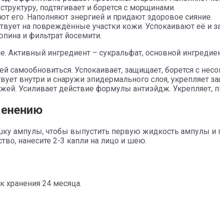
структуру, подтягивает и борется с морщинами.
уют его. Наполняют энергией и придают здоровое сияние.
ствует на повреждённые участки кожи. Успокаивают её и 
юпина и фильтрат йосемити.
. Активный ингредиент – сукральфат, основной ингредиент
ей самообновиться. Успокаивает, защищает, борется с нес
ует внутри и снаружи эпидермального слоя, укрепляет з
жей. Усиливает действие формулы антиэйдж. Укрепляет, пи
менению
ку ампулы, чтобы выпустить первую жидкость ампулы и по
тво, нанесите 2-3 капли на лицо и шею.
к хранения 24 месяца.