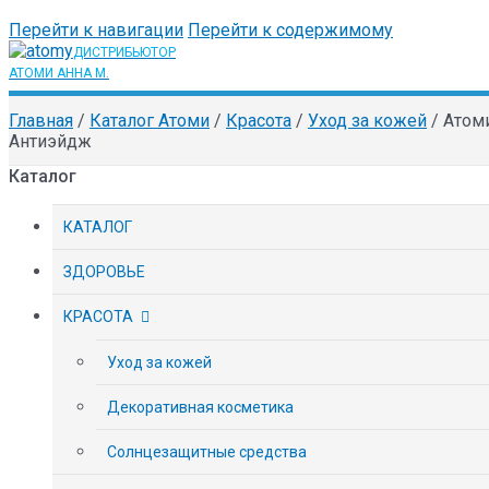
Перейти к навигации
Перейти к содержимому
Главная
/
Каталог Атоми
/
Красота
/
Уход за кожей
/
Атом
Антиэйдж
Каталог
КАТАЛОГ
ЗДОРОВЬЕ
КРАСОТА
Уход за кожей
Декоративная косметика
Солнцезащитные средства