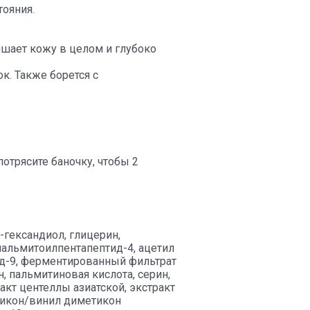
ояния.
учшает кожу в целом и глубоко
к. Также борется с
трясите баночку, чтобы 2
-гександиол, глицерин,
 пальмитоилпентапептид-4, ацетил
тид-9, ферментированный фильтрат
, пальмитиновая кислота, серин,
ракт центеллы азиатской, экстракт
етикон/винил диметикон