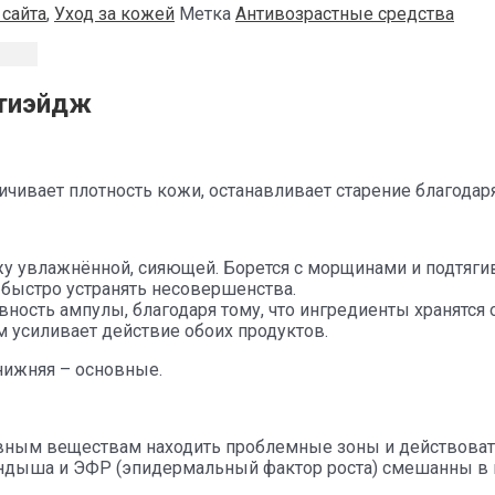
 сайта
,
Уход за кожей
Метка
Антивозрастные средства
нтиэйдж
личивает плотность кожи, останавливает старение благо
жу увлажнённой, сияющей. Борется с морщинами и подтягив
быстро устранять несовершенства.
ость ампулы, благодаря тому, что ингредиенты хранятся 
 усиливает действие обоих продуктов.
нижняя – основные.
ктивным веществам находить проблемные зоны и действоват
андыша и ЭФР (эпидермальный фактор роста) смешанны в 