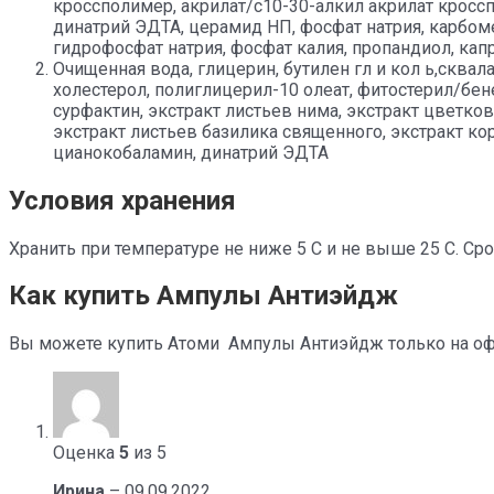
кроссполимер, акрилат/с10-30-алкил акрилат кроссп
динатрий ЭДТА, церамид НП, фосфат натрия, карбом
гидрофосфат натрия, фосфат калия, пропандиол, кап
Очищенная вода, глицерин, бутилен гл и кол ь,сква
холестерол, полиглицерил-10 олеат, фитостерил/бен
сурфактин, экстракт листьев нима, экстракт цветков
экстракт листьев базилика священного, экстракт к
цианокобаламин, динатрий ЭДТА
Условия хранения
Хранить при температуре не ниже 5 С и не выше 25 С. Сро
Как купить Ампулы Антиэйдж
Вы можете купить Атоми Ампулы Антиэйдж только на офи
Оценка
5
из 5
Ирина
–
09.09.2022