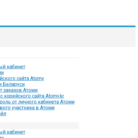
ый кабинет
ми
ейского сайта Atomy
и Беларуси
ат заказов Атоми
с корейского сайта Atomy.kr
ароль от личного кабинета Атоми
вого участника в Атоми
айл
ый кабинет
ми