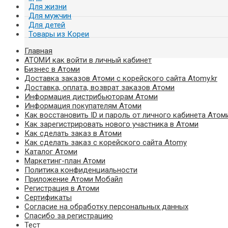
Для жизни
Для мужчин
Для детей
Товары из Кореи
Главная
АТОМИ как войти в личный кабинет
Бизнес в Атоми
Доставка заказов Атоми с корейского сайта Atomy.kr
Доставка, оплата, возврат заказов Атоми
Информация дистрибьюторам Атоми
Информация покупателям Атоми
Как восстановить ID и пароль от личного кабинета Атом
Как зарегистрировать нового участника в Атоми
Как сделать заказ в Атоми
Как сделать заказ с корейского сайта Atomy
Каталог Атоми
Маркетинг-план Атоми
Политика конфиденциальности
Приложение Атоми Мобайл
Регистрация в Атоми
Сертификаты
Согласие на обработку персональных данных
Спасибо за регистрацию
Тест