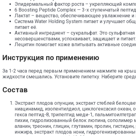
Эпидермальный фактор роста – укрепляющий компо
6 Boosting Peptide Complex — 3-х ступенчатый пеп
Лактат – вещество, обеспечивающее увлажнение и 
Система Water Holding System питает и улучшает об
питает её.
Активный ингредиент – сукральфат. Это сульфатная
несовершенствами, успокаивает, защищает и питает
Лецитин помогает коже впитывать активные соеди
Инструкция по применению
За 1-2 часа перед первым применением нажмите на крыш
жидкости смешались. Установите пипетку. Наберите средс
Состав
Экстракт плодов опунции, экстракт стеблей белоцве
ниацинамид, изопентилдиол, циклогексасил океан, о
гекса пептид-8, трипептид меди-1, пальмитоилтетра
пихии, гидролизованный белок люпина, сополимер м
аланин, треонин, глицин, глутамин, пролин, гистидин
инжира, экстракт плодов нони, гидрогенизированный