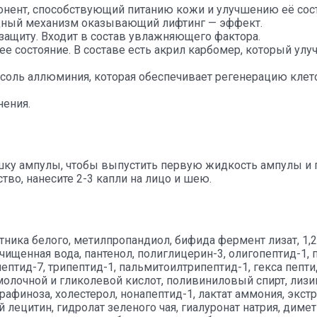
нент, способствующий питанию кожи и улучшению её сост
тидный механизм оказывающий лифтинг — эффект.
защиту. Входит в состав увлажняющего фактора.
щее состояние. В составе есть акрил карбомер, который ул
 соль аллюминия, которая обеспечивает регенерацию клето
.
нения.
ку ампулы, чтобы выпустить первую жидкость ампулы и по
тво, нанесите 2-3 капли на лицо и шею.
тника белого, метилпропандиол, бифида фермент лизат, 1,2
чищенная вода, пантенол, полиглицерин-3, олигопептид-1,
пептид-7, трипептид-1, пальмитоилтрипептид-1, гекса пеп
олочной и гликолевой кислот, поливиниловый спирт, лизин
, рафиноза, холестерол, нонапептид-1, лактат аммония, экст
 лецитин, гидролат зеленого чая, гиалуронат натрия, дим