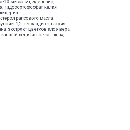
л-10 миристат, аденозин,
я, гидроортофосфат калия,
глицерин
остерол рапсового масла,
нции, 1,2-гександиол, натрия
на, экстракт цветков алоэ вера,
ованный лецитин, целлюлоза,