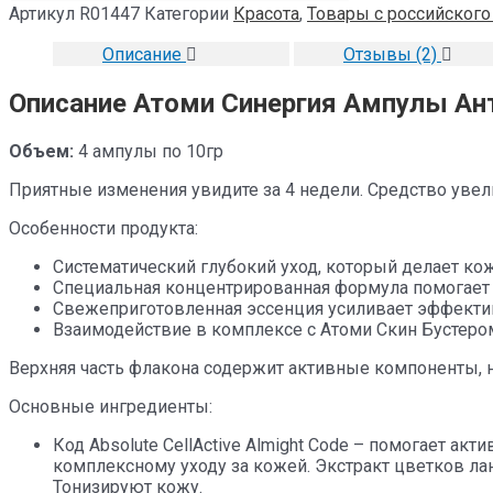
Артикул
R01447
Категории
Красота
,
Товары с российского
Описание
Отзывы (2)
Описание Атоми Синергия Ампулы А
Объем:
4 ампулы по 10гр
Приятные изменения увидите за 4 недели. Средство уве
Особенности продукта:
Систематический глубокий уход, который делает ко
Специальная концентрированная формула помогает 
Свежеприготовленная эссенция усиливает эффективн
Взаимодействие в комплексе с Атоми Скин Бустером
Верхняя часть флакона содержит активные компоненты, 
Основные ингредиенты:
Код Absolute CellActive Almight Code – помогает а
комплексному уходу за кожей. Экстракт цветков л
Тонизируют кожу.