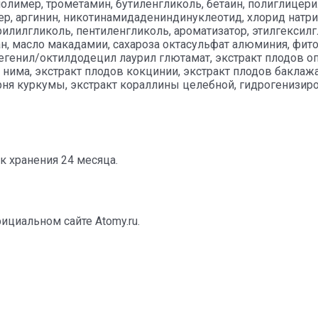
олимер, трометамин, бутиленгликоль, бетаин, полиглицери
ер, аргинин, никотинамидадениндинуклеотид, хлорид натри
рилилгликоль, пентиленгликоль, ароматизатор, этилгексил
лан, масло макадамии, сахароза октасульфат алюминия, фит
егенил/октилдодецил лаурил глютамат, экстракт плодов опу
 нима, экстракт плодов кокцинии, экстракт плодов баклажа
орня куркумы, экстракт кораллины целебной, гидрогенизир
к хранения 24 месяца.
циальном сайте Atomy.ru.